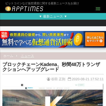
ビットコインなど仮想通貨に関する最新ニュースをお届け
menu
▼ 最新ニュース ▼
ホーム
ニュース
ブロックチェーンKadena、秒間48万トランザ
クションへアップグレード
谷田 正則
2020-08-21 17:52:11