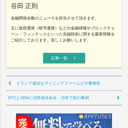
谷田 正則
金融関係全般のニュースを担当させて頂きます。
主に仮想通貨（暗号通貨）などの金融情報やブロックチェ
ーン・フィンテックといった先端技術に関する最新情報を
ご紹介しております。宜しくお願いします。
chevron_right
記事一覧
イランで違法なマイニングファームが大量検挙
BTCとXEMに没収保全命令、日本で初の事例