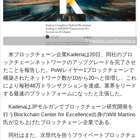
©
medium.com/kadena-io
米ブロックチェーン企業Kadenaは20日、同社のブロ
ックチェーンネットワークのアップグレードを完了させ
たことを報告した。PoWレイヤー1ブロックチェーンで
構築されたネットワーク数が10から20へと倍増し、これ
により毎秒48万トランザクションを達成。業界をリード
する最速のプラットフォームになったと主張した。
KadenaはJPモルガンでブロックチェーン研究開発を
行うBlockchain Center for Excellence出身のWill Martino
氏が立ち上げたブロックチェーン企業である。
同社はまた、次世代を担うプライベートブロックチェ