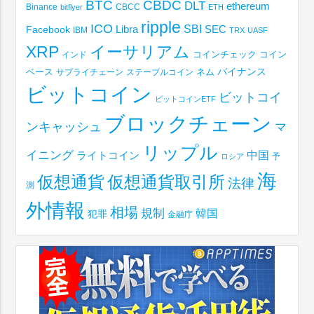
BTC
CBDC
DLT
ethereum
Binance
CBCC
bitflyer
ETH
ripple
ICO
SBI
Libra
SEC
Facebook
IBM
TRX
UASF
XRP
イーサリアム
コインチェック
コイン
インド
ベース
バイナンス
サプライチェーン
ステーブルコイン
ネム
ビットコイン
ビットコイ
ビットコインETF
ブロックチェーン
ンキャッシュ
マ
リップル
イニング
中国
ライトコイン
予
ロシア
海
仮想通貨取引所
仮想通貨
法律
測
外情報
相場
規制
韓国
犯罪
金融庁