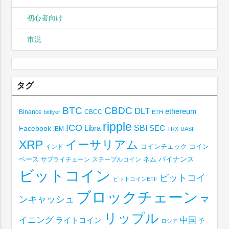
初心者向け
市況
タグ
BTC
CBDC
DLT
ethereum
Binance
CBCC
bitflyer
ETH
ripple
ICO
SBI
Libra
SEC
Facebook
IBM
TRX
UASF
XRP
イーサリアム
コインチェック
コイン
インド
ベース
バイナンス
サプライチェーン
ステーブルコイン
ネム
ビットコイン
ビットコイ
ビットコインETF
ブロックチェーン
ンキャッシュ
マ
リップル
イニング
中国
ライトコイン
予
ロシア