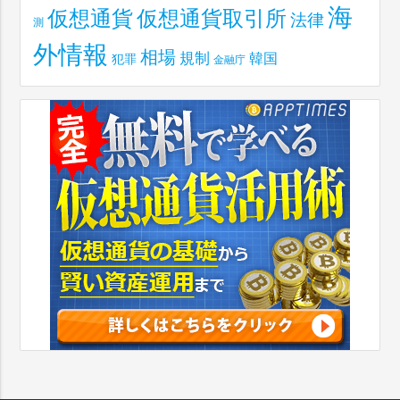
海
仮想通貨取引所
仮想通貨
法律
測
外情報
相場
規制
韓国
犯罪
金融庁