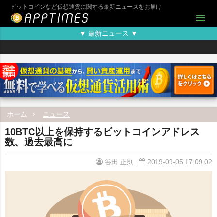
ビットコインなど仮想通貨に関する最新ニュースをお届け
menu
▼ 最新ニュース ▼
ホーム
ニュース
10BTC以上を保持するビットコインアドレス
数、過去最高に
谷田 正則
2019-09-05 17:09:02