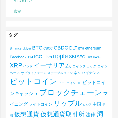
初心者向け
市況
タグ
BTC
CBDC
DLT
ethereum
Binance
CBCC
bitflyer
ETH
ripple
ICO
SBI
Libra
SEC
Facebook
IBM
TRX
UASF
XRP
イーサリアム
コインチェック
コイン
インド
ベース
バイナンス
サプライチェーン
ステーブルコイン
ネム
ビットコイン
ビットコイ
ビットコインETF
ブロックチェーン
ンキャッシュ
マ
リップル
イニング
中国
ライトコイン
予
ロシア
海
仮想通貨取引所
仮想通貨
法律
測