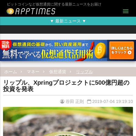
ビットコインなど仮想通貨に関する最新ニュースをお届け
menu
▼ 最新ニュース ▼
ホーム
マネー
仮想通貨
リップル
リップル、Xpringプロジェクトに500億円超の
投資を発表
谷田 正則
2019-07-04 19:19:10