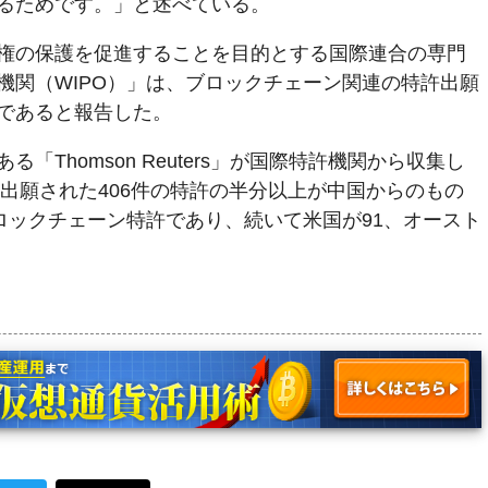
るためです。」と述べている。
権の保護を促進することを目的とする国際連合の専門
機関（WIPO）」は、ブロックチェーン関連の特許出願
であると報告した。
「Thomson Reuters」が国際特許機関から収集し
に出願された406件の特許の半分以上が中国からのもの
ロックチェーン特許であり、続いて米国が91、オースト