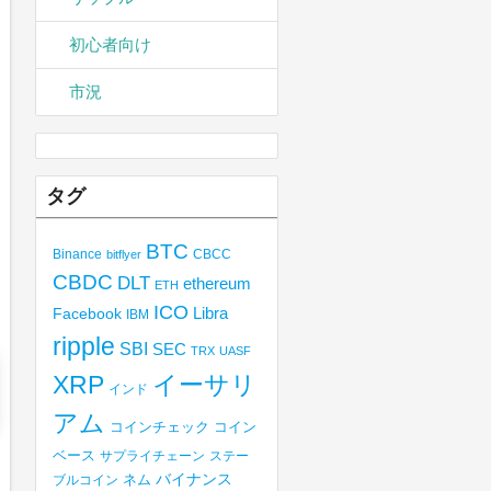
初心者向け
市況
タグ
BTC
Binance
CBCC
bitflyer
CBDC
DLT
ethereum
ETH
ICO
Libra
Facebook
IBM
ripple
SBI
SEC
TRX
UASF
XRP
イーサリ
インド
アム
コインチェック
コイン
ベース
サプライチェーン
ステー
バイナンス
ブルコイン
ネム