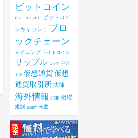
ビットコイン
ビットコイ
ビットコインETF
ブロ
ンキャッシュ
ックチェーン
マイニング
ライトコイン
リップル
中国
ロシア
仮想
仮想通貨
予測
通貨取引所
法律
海外情報
相場
犯罪
規制
韓国
金融庁