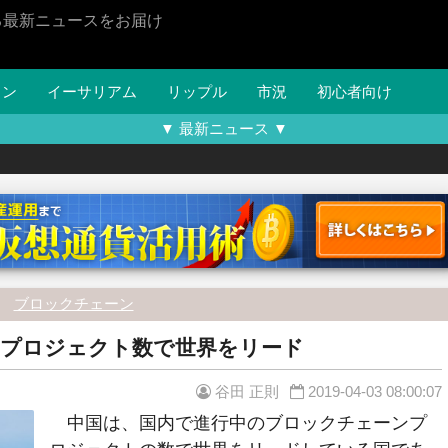
る最新ニュースをお届け
イン
イーサリアム
リップル
市況
初心者向け
▼ 最新ニュース ▼
ブロックチェーン
プロジェクト数で世界をリード
谷田 正則
2019-04-03 08:00:07
中国は、国内で進行中のブロックチェーンプ