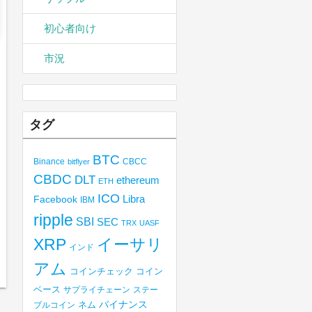
初心者向け
市況
タグ
BTC
Binance
CBCC
bitflyer
CBDC
DLT
ethereum
ETH
ICO
Libra
Facebook
IBM
ripple
SBI
SEC
TRX
UASF
XRP
イーサリ
インド
アム
コインチェック
コイン
ベース
サプライチェーン
ステー
バイナンス
ブルコイン
ネム