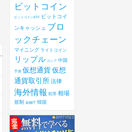
ビットコイン
ビットコイ
ビットコインETF
ブロ
ンキャッシュ
ックチェーン
マイニング
ライトコイン
リップル
中国
ロシア
仮想
仮想通貨
予測
通貨取引所
法律
海外情報
相場
犯罪
規制
韓国
金融庁