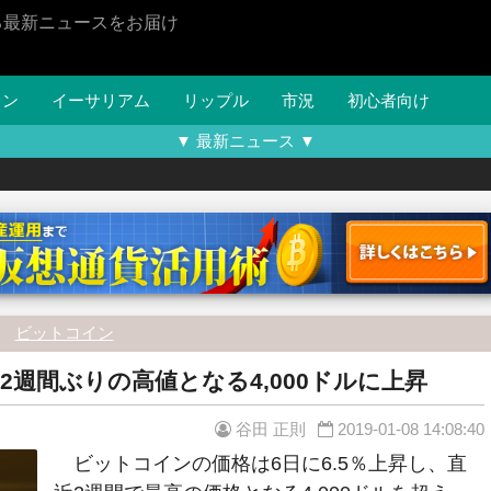
る最新ニュースをお届け
イン
イーサリアム
リップル
市況
初心者向け
▼ 最新ニュース ▼
ビットコイン
2週間ぶりの高値となる4,000ドルに上昇
谷田 正則
2019-01-08 14:08:40
ビットコインの価格は6日に6.5％上昇し、直