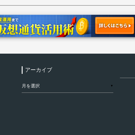
アーカイブ
検
索:
ア
▼
ー
カ
イ
ブ