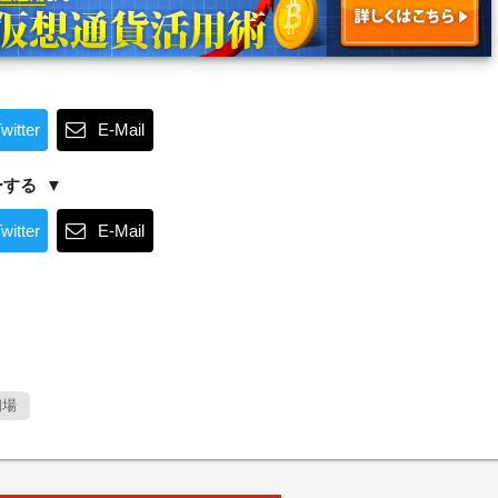
witter
E-Mail
ーする
witter
E-Mail
場