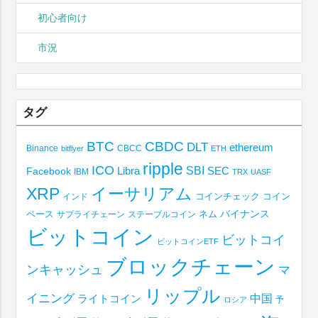
初心者向け
市況
タグ
BTC
CBDC
DLT
ethereum
Binance
CBCC
bitflyer
ETH
ripple
ICO
SBI
Libra
SEC
Facebook
IBM
TRX
UASF
XRP
イーサリアム
コインチェック
コイン
インド
ベース
バイナンス
サプライチェーン
ステーブルコイン
ネム
ビットコイン
ビットコイ
ビットコインETF
ブロックチェーン
ンキャッシュ
マ
リップル
イニング
中国
ライトコイン
予
ロシア