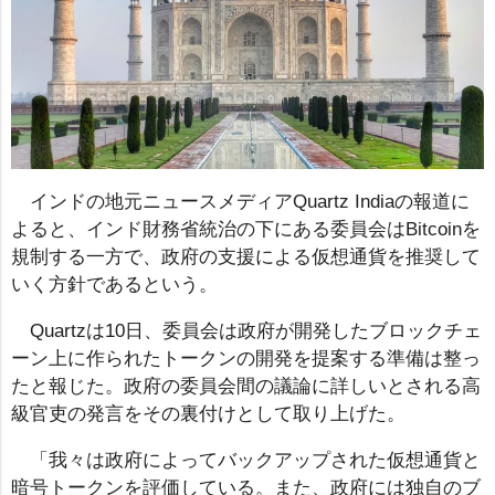
インドの地元ニュースメディアQuartz Indiaの報道に
よると、インド財務省統治の下にある委員会はBitcoinを
規制する一方で、政府の支援による仮想通貨を推奨して
いく方針であるという。
Quartzは10日、委員会は政府が開発したブロックチェ
ーン上に作られたトークンの開発を提案する準備は整っ
たと報じた。政府の委員会間の議論に詳しいとされる高
級官吏の発言をその裏付けとして取り上げた。
「我々は政府によってバックアップされた仮想通貨と
暗号トークンを評価している。また、政府には独自のブ