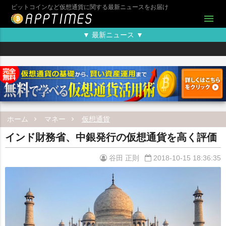
ビットコインなど仮想通貨に関する最新ニュースをお届け
menu
▼ 最新ニュース ▼
ホーム
マネー
仮想通貨
インド財務省、中銀発行の仮想通貨を高く評価
谷田 正則
2018-10-15 18:36:35