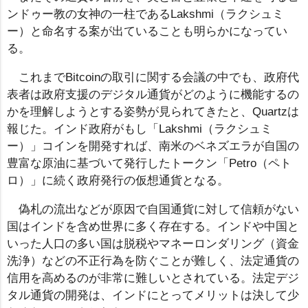
ンドゥー教の女神の一柱であるLakshmi（ラクシュミ
ー）と命名する案が出ていることも明らかになってい
る。
これまでBitcoinの取引に関する会議の中でも、政府代
表者は政府支援のデジタル通貨がどのように機能するの
かを理解しようとする姿勢が見られてきたと、Quartzは
報じた。インド政府がもし「Lakshmi（ラクシュミ
ー）」コインを開発すれば、南米のベネズエラが自国の
豊富な原油に基づいて発行したトークン「Petro（ペト
ロ）」に続く政府発行の仮想通貨となる。
偽札の流出などが原因で自国通貨に対して信頼がない
国はインドを含め世界に多く存在する。インドや中国と
いった人口の多い国は脱税やマネーロンダリング（資金
洗浄）などの不正行為を防ぐことが難しく、法定通貨の
信用を高めるのが非常に難しいとされている。法定デジ
タル通貨の開発は、インドにとってメリットは決して少