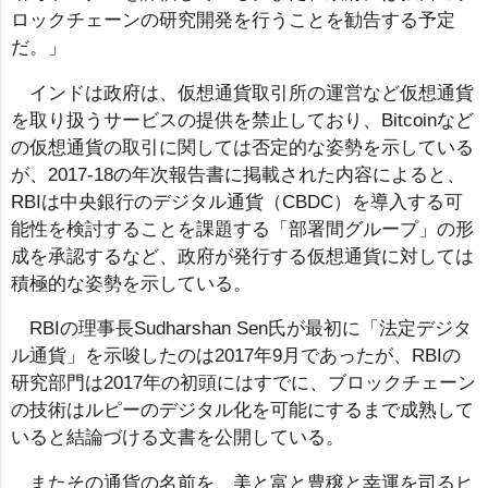
ロックチェーンの研究開発を行うことを勧告する予定
だ。」
インドは政府は、仮想通貨取引所の運営など仮想通貨
を取り扱うサービスの提供を禁止しており、Bitcoinなど
の仮想通貨の取引に関しては否定的な姿勢を示している
が、2017-18の年次報告書に掲載された内容によると、
RBIは中央銀行のデジタル通貨（CBDC）を導入する可
能性を検討することを課題する「部署間グループ」の形
成を承認するなど、政府が発行する仮想通貨に対しては
積極的な姿勢を示している。
RBIの理事長Sudharshan Sen氏が最初に「法定デジタ
ル通貨」を示唆したのは2017年9月であったが、RBIの
研究部門は2017年の初頭にはすでに、ブロックチェーン
の技術はルピーのデジタル化を可能にするまで成熟して
いると結論づける文書を公開している。
またその通貨の名前を、美と富と豊穣と幸運を司るヒ