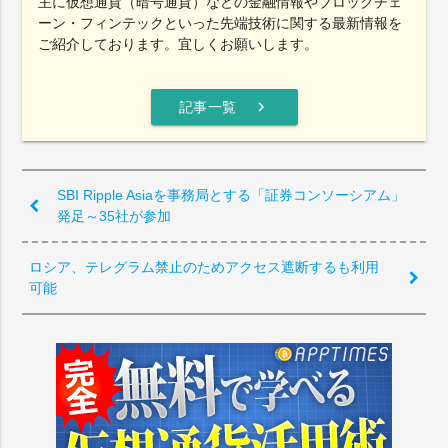
主に仮想通貨（暗号通貨）などの金融情報やブロックチェ
ーン・フィンテックといった先端技術に関する最新情報を
ご紹介しております。宜しくお願いします。
chevron_right
記事一覧
SBI Ripple Asiaを事務局とする「証券コンソーシアム」
発足～35社が参加
ロシア、テレグラム禁止のためアクセス遮断するも利用
可能