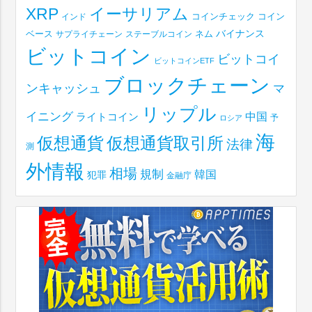
XRP
イーサリアム
コインチェック
コイン
インド
ベース
バイナンス
サプライチェーン
ステーブルコイン
ネム
ビットコイン
ビットコイ
ビットコインETF
ブロックチェーン
ンキャッシュ
マ
リップル
イニング
中国
ライトコイン
予
ロシア
海
仮想通貨取引所
仮想通貨
法律
測
外情報
相場
規制
韓国
犯罪
金融庁