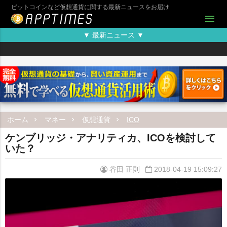
ビットコインなど仮想通貨に関する最新ニュースをお届け
menu
▼ 最新ニュース ▼
ホーム
マネー
仮想通貨
ICO
ケンブリッジ・アナリティカ、ICOを検討して
いた？
谷田 正則
2018-04-19 15:09:27