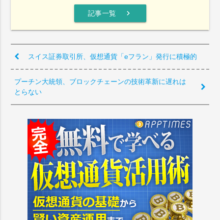
chevron_right
記事一覧
スイス証券取引所、仮想通貨「eフラン」発行に積極的
プーチン大統領、ブロックチェーンの技術革新に遅れは
とらない