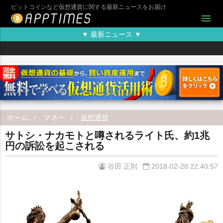
ビットコインなど仮想通貨に関する最新ニュースをお届け
menu
▼ 最新ニュース ▼
ホーム
マネー
仮想通貨
サトシ・ナカモトと噂されるライト氏、約1兆
円の訴訟を起こされる
谷田 正則
2018-02-28 22:40:57