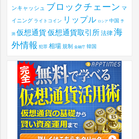
ブロックチェーン
ンキャッシュ
マ
リップル
イニング
中国
ライトコイン
予
ロシア
海
仮想通貨取引所
仮想通貨
法律
測
外情報
相場
規制
韓国
犯罪
金融庁