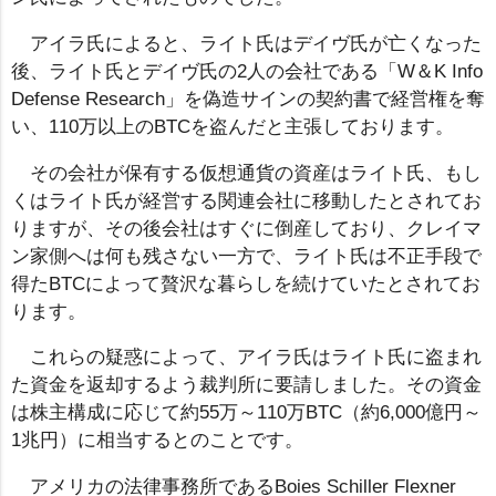
アイラ氏によると、ライト氏はデイヴ氏が亡くなった
後、ライト氏とデイヴ氏の2人の会社である「W＆K Info
Defense Research」を偽造サインの契約書で経営権を奪
い、110万以上のBTCを盗んだと主張しております。
その会社が保有する仮想通貨の資産はライト氏、もし
くはライト氏が経営する関連会社に移動したとされてお
りますが、その後会社はすぐに倒産しており、クレイマ
ン家側へは何も残さない一方で、ライト氏は不正手段で
得たBTCによって贅沢な暮らしを続けていたとされてお
ります。
これらの疑惑によって、アイラ氏はライト氏に盗まれ
た資金を返却するよう裁判所に要請しました。その資金
は株主構成に応じて約55万～110万BTC（約6,000億円～
1兆円）に相当するとのことです。
アメリカの法律事務所であるBoies Schiller Flexner